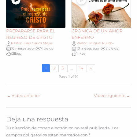
PREPARARSE PARA EL
CRÓNICA DE UN AMOR
REGRESO DE CRISTO
ENFERMO
Pastor: Juan Carlos Mejia
Pastor : Miguel Pulido
•
•
10 meses ago
71
views
10 meses ago
51
views
•
•
•
•
0
likes
1
likes
1
2
3
…
14
»
Page 1 of 14
←
Video anterior
Video siguiente
→
Deja una respuesta
Tu dirección de correo electrónico no será publicada.
Los
campos obligatorios están marcados con
*