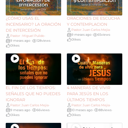
¿CÓMO USAS EL
ORACIONES DE ESCUCHA
INCENSARIO? LA ORACIÓN
Y CONTEMPLACION
DE INTERCESIÓN
Pastor: Juan Carlos Mejia
•
9 meses ago
65
views
•
•
Pastor : Miguel Pulido
•
0
likes
9 meses ago
128
views
•
•
0
likes
EL FIN DE LOS TIEMPOS:
4 MANERAS DE VIVIR
SEÑALES QUE NO PUEDES
PARA JESÚS EN LOS
IGNORAR
ÚLTIMOS TIEMPOS
Pastor: Juan Carlos Mejia
Pastor: Juan Carlos Mejia
•
•
9 meses ago
66
views
10 meses ago
88
views
•
•
•
•
0
likes
0
likes