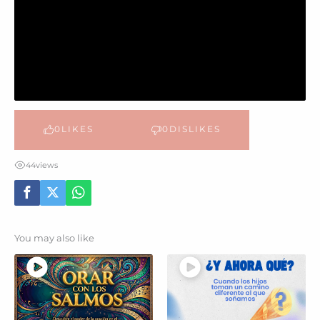
0
LIKES
0
DISLIKES
44
views
You may also like