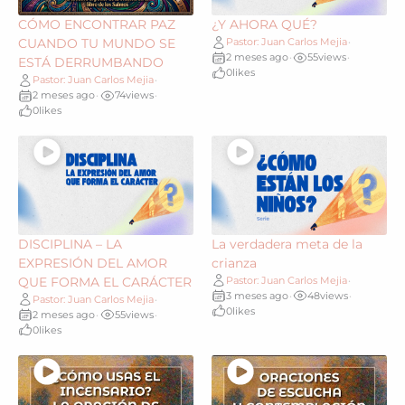
CÓMO ENCONTRAR PAZ
¿Y AHORA QUÉ?
CUANDO TU MUNDO SE
Pastor: Juan Carlos Mejia
•
2 meses ago
55
views
•
•
ESTÁ DERRUMBANDO
0
likes
Pastor: Juan Carlos Mejia
•
2 meses ago
74
views
•
•
0
likes
DISCIPLINA – LA
La verdadera meta de la
EXPRESIÓN DEL AMOR
crianza
QUE FORMA EL CARÁCTER
Pastor: Juan Carlos Mejia
•
3 meses ago
48
views
•
•
Pastor: Juan Carlos Mejia
•
0
likes
2 meses ago
55
views
•
•
0
likes